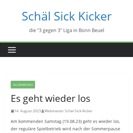
Zum
Schäl Sick Kicker
Inhalt
springen
die "3 gegen 3" Liga in Bonn Beuel
ALLGEMEINES
Es geht wieder los
14. August 2023
Webmaster Schäl-Sick-Kicker
Am kommenden Samstag (19.08.23) geht es wieder los,
der reguläre Spielbetrieb wird nach der Sommerpause