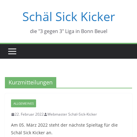
Zum
Schäl Sick Kicker
Inhalt
springen
die "3 gegen 3" Liga in Bonn Beuel
Kurzmitteilungen
ALLGEMEINES
22. Februar 2022
Webmaster Schäl-Sick-Kicker
Am 05. März 2022 steht der nächste Spieltag für die
Schäl Sick Kicker an.